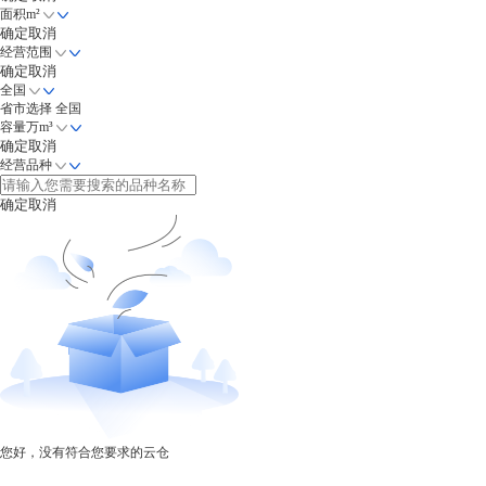
面积m²
确定
取消
经营范围
确定
取消
全国
省市选择
全国
容量万m³
确定
取消
经营品种
确定
取消
您好，没有符合您要求的
云仓