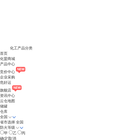
化工产品分类
首页
化盟商城
产品中心
竞价中心
企业采购
危好运
旗舰店
资讯中心
云仓地图
储罐
仓库
全国
省市选择
全国
防火等级
甲
乙
丙
确定
取消